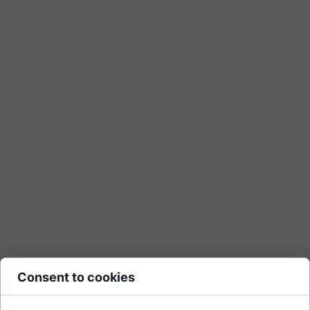
Consent to cookies
Ergebnis der letzten Kundenzufriedenheitsumfrage (NPS):
86. Durchschnitt für die Transport- und Logistikbranche: