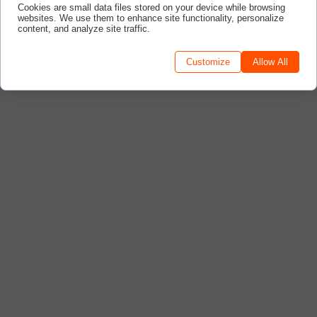
29.
Cookies are small data files stored on your device while browsing
websites. We use them to enhance site functionality, personalize
content, and analyze site traffic.
Customize
Allow All