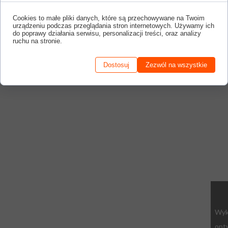
Cookies to małe pliki danych, które są przechowywane na Twoim
urządzeniu podczas przeglądania stron internetowych. Używamy ich
do poprawy działania serwisu, personalizacji treści, oraz analizy
ruchu na stronie.
Dostosuj
Zezwól na wszystkie
Wyk
opty