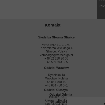
kol
Kontakt
Siedziba Główna Gliwice
verocargo Sp. z o.o.
Kazimierza Wielkiego 4
Gliwice, Polska
verocargo@verocargo.pl
+48 32 230 20 36
+48 539 973 525
Oddział Wrocław
Rybnicka 1a
Wrocław, Polska
+48 881 078 101
+48 664 450 071
Oddział Cieszyn
Oddział Gdynia
Bielska 70
Cieszyn, Polska
Bytomska 14/3
+48 33 853 80 39