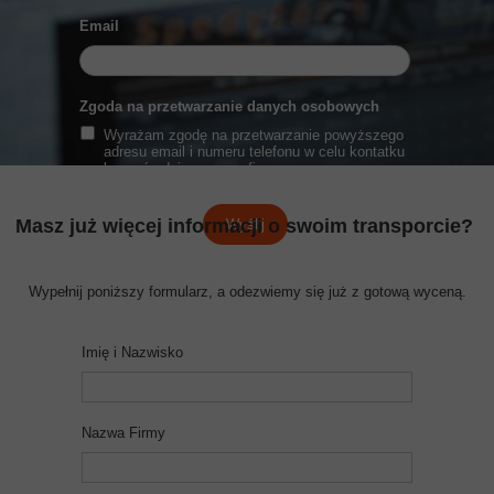
Email
Zgoda na przetwarzanie danych osobowych
Wyrażam zgodę na przetwarzanie powyższego
adresu email i numeru telefonu w celu kontatku
bezpośredniego przez firmę verocargo sp. z o.o
sp.j
Masz już więcej informacji o swoim transporcie?
Wyślij
Wypełnij poniższy formularz, a odezwiemy się już z gotową wyceną.
Imię i Nazwisko
Nazwa Firmy