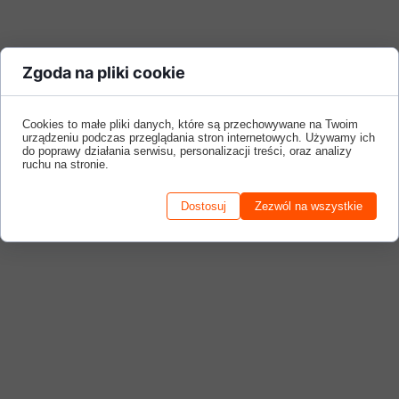
Zgoda na pliki cookie
Cookies to małe pliki danych, które są przechowywane na Twoim
urządzeniu podczas przeglądania stron internetowych. Używamy ich
do poprawy działania serwisu, personalizacji treści, oraz analizy
ruchu na stronie.
Dostosuj
Zezwól na wszystkie