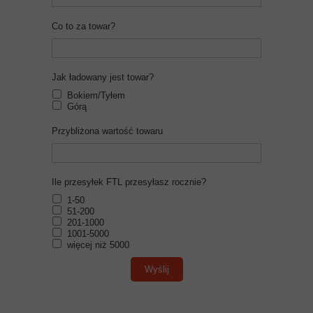
Co to za towar?
Jak ładowany jest towar?
Bokiem/Tyłem
Górą
Przybliżona wartość towaru
Ile przesyłek FTL przesyłasz rocznie?
1-50
51-200
201-1000
1001-5000
więcej niż 5000
Wyślij